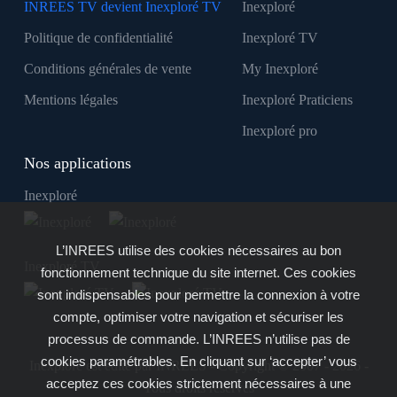
INREES TV devient Inexploré TV
Inexploré
Politique de confidentialité
Inexploré TV
Conditions générales de vente
My Inexploré
Mentions légales
Inexploré Praticiens
Inexploré pro
Nos applications
Inexploré
L’INREES utilise des cookies nécessaires au bon
Inexploré TV
fonctionnement technique du site internet. Ces cookies
sont indispensables pour permettre la connexion à votre
compte, optimiser votre navigation et sécuriser les
processus de commande. L’INREES n’utilise pas de
cookies paramétrables. En cliquant sur ‘accepter’ vous
Inexploré est édité par INREES - Copyright © 2007 - 2026 -
acceptez ces cookies strictement nécessaires à une
Tous droits réservés