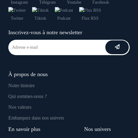
Instagram
Télégram
Youtube
Facebook
Twitter
Tiktok
Podcast
Flux RSS
Inscrivez-vous à notre newsletter
À propos de nous
Notre histoire
Qui sommes-nous ?
Nos valeurs
Embarquez dans nos univers
En savoir plus
Nos univers