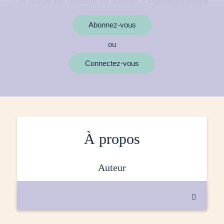
Cet article est associé au dossier «
Pourquoi notre
santé est-elle liée à celle de la planète ?
»
Abonnez-vous
ou
MOTS CLÉS
Connectez-vous
À propos
auteur
