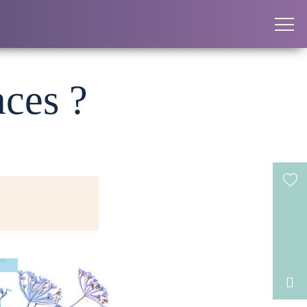
aces ?
