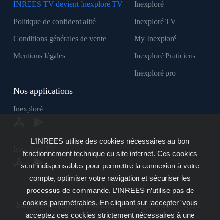
INREES TV devient Inexploré TV
Inexploré
Politique de confidentialité
Inexploré TV
Conditions générales de vente
My Inexploré
Mentions légales
Inexploré Praticiens
Inexploré pro
Nos applications
Inexploré
L’INREES utilise des cookies nécessaires au bon
Inexploré TV
fonctionnement technique du site internet. Ces cookies
sont indispensables pour permettre la connexion à votre
compte, optimiser votre navigation et sécuriser les
processus de commande. L’INREES n’utilise pas de
cookies paramétrables. En cliquant sur ‘accepter’ vous
Inexploré est édité par INREES - Copyright © 2007 - 2026 -
acceptez ces cookies strictement nécessaires à une
Tous droits réservés