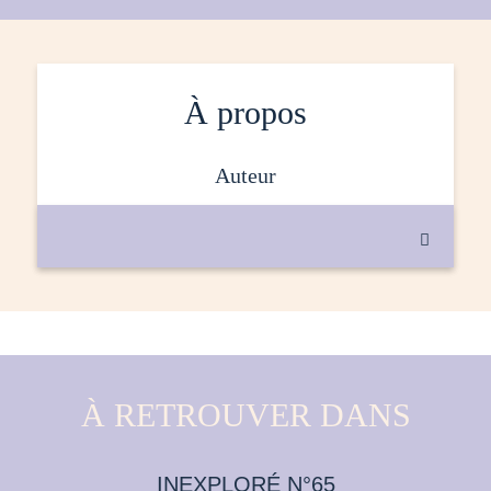
À propos
auteur

À RETROUVER DANS
INEXPLORÉ N°65