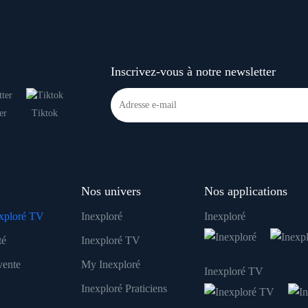
Inscrivez-vous à notre newsletter
er
Tiktok
Nos univers
Nos applications
xploré TV
Inexploré
Inexploré
té
Inexploré TV
vente
My Inexploré
Inexploré TV
Inexploré Praticiens