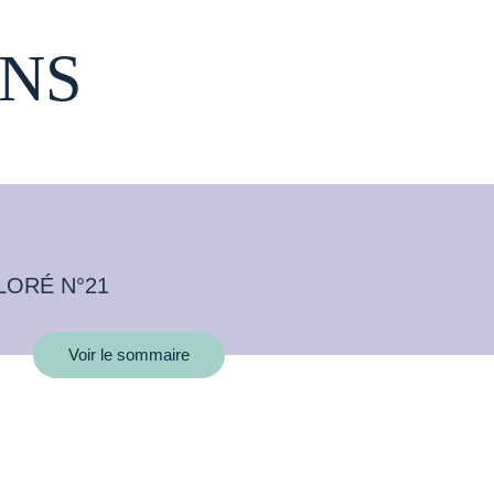
NS
LORÉ N°21
Voir le sommaire