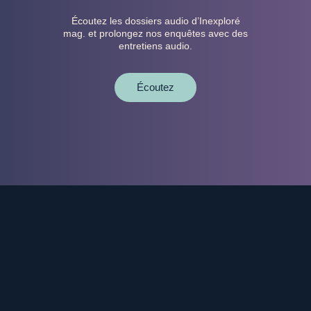
Écoutez les dossiers audio d’Inexploré
mag. et prolongez nos enquêtes avec des
entretiens audio.
Écoutez