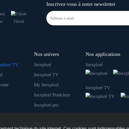
Inscrivez-vous à notre newsletter
er
Tiktok
Nos univers
Nos applications
xploré TV
Inexploré
Inexploré
té
Inexploré TV
vente
My Inexploré
Inexploré TV
Inexploré Praticiens
Inexploré pro
ES - Copyright © 2007 - 2026 - Tous droits réservés
ement technique du site internet. Ces cookies sont indispensables p