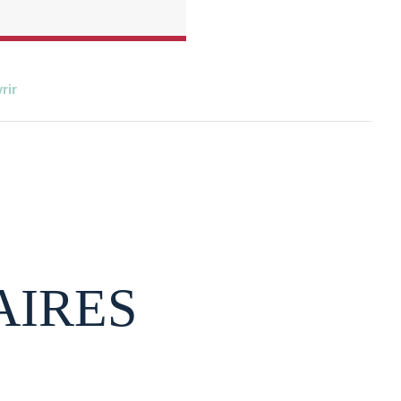
rir
AIRES