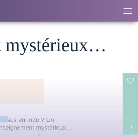
nt mystérieux…
