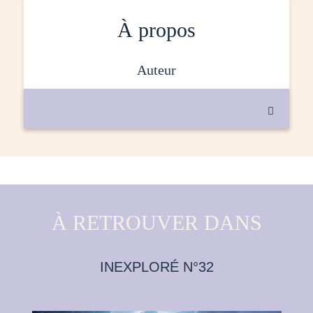
À propos
auteur

À RETROUVER DANS
INEXPLORÉ N°32