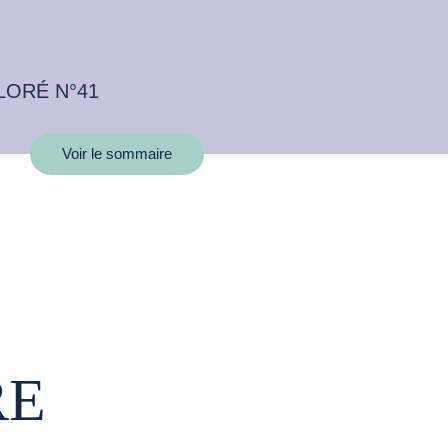
LORÉ N°41
Voir le sommaire
RE