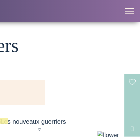
ers
