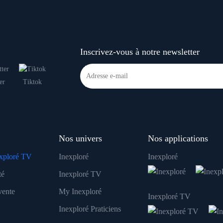
Inscrivez-vous à notre newsletter
er
Tiktok
Nos univers
Nos applications
xploré TV
Inexploré
Inexploré
té
Inexploré TV
vente
My Inexploré
Inexploré TV
Inexploré Praticiens