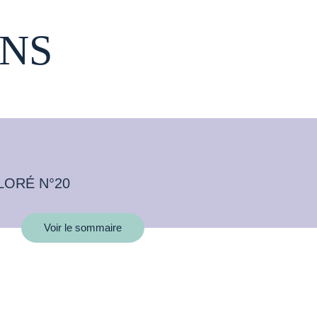
NS
LORÉ N°20
Voir le sommaire