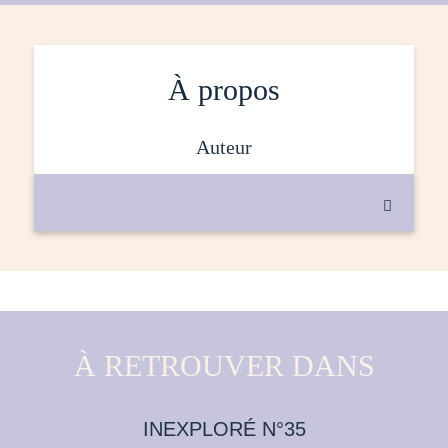
À propos
auteur

À RETROUVER DANS
INEXPLORÉ N°35