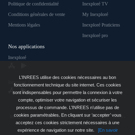
Politique de confidentialité
Inexploré TV
Conditions générales de vente
My Inexploré
Mentions légales
Inexploré Praticiens
Inexploré pro
Nos applications
Inexploré
L’INREES utilise des cookies nécessaires au bon
Inexploré TV
fonctionnement technique du site internet. Ces cookies
sont indispensables pour permettre la connexion à votre
compte, optimiser votre navigation et sécuriser les
processus de commande. L’INREES n’utilise pas de
cookies paramétrables. En cliquant sur ‘accepter’ vous
Inexploré est édité par INREES - Copyright © 2007 - 2026 -
acceptez ces cookies strictement nécessaires à une
Tous droits réservés
expérience de navigation sur notre site.
[En savoir