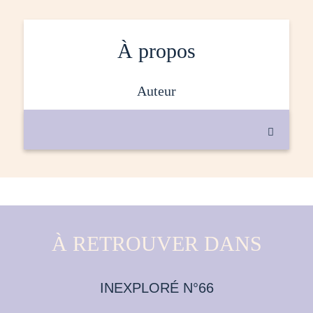
À propos
auteur

À RETROUVER DANS
INEXPLORÉ N°66