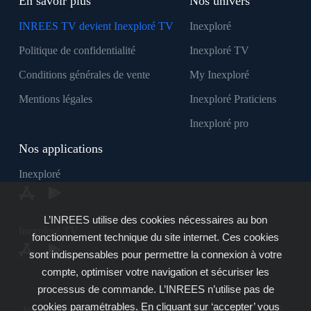
En savoir plus
Nos univers
INREES TV devient Inexploré TV
Inexploré
Politique de confidentialité
Inexploré TV
Conditions générales de vente
My Inexploré
Mentions légales
Inexploré Praticiens
Inexploré pro
Nos applications
Inexploré
L’INREES utilise des cookies nécessaires au bon
Inexploré TV
fonctionnement technique du site internet. Ces cookies
sont indispensables pour permettre la connexion à votre
compte, optimiser votre navigation et sécuriser les
processus de commande. L’INREES n’utilise pas de
cookies paramétrables. En cliquant sur ‘accepter’ vous
Inexploré est édité par INREES - Copyright © 2007 - 2026 -