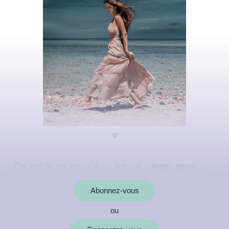
Cet article est associé au dossier «
Inspiration :
créer sa vie, démultiplier ses capacités
»
Abonnez-vous
ou
MOTS CLÉS