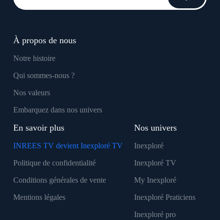
À propos de nous
Notre histoire
Qui sommes-nous ?
Nos valeurs
Embarquez dans nos univers
En savoir plus
Nos univers
INREES TV devient Inexploré TV
Inexploré
Politique de confidentialité
Inexploré TV
Conditions générales de vente
My Inexploré
Mentions légales
Inexploré Praticiens
Inexploré pro