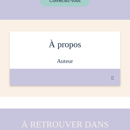
Connectez-vous
À propos
auteur

À RETROUVER DANS