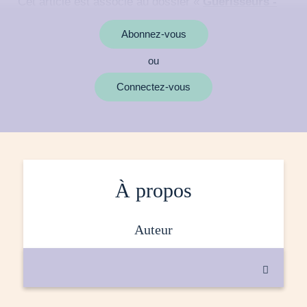
Cet article est associé au dossier «
Guérisseurs -
Comment soigner autrement ?
»
Abonnez-vous
ou
MOTS CLÉS
Connectez-vous
À propos
auteur
