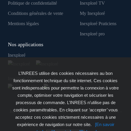
Politique de confidentialité
Inexploré TV
Conditions générales de vente
My Inexploré
Mentions légales
Inexploré Praticiens
Inexploré pro
Nos applications
Inexploré
L’INREES utilise des cookies nécessaires au bon
Inexploré TV
fonctionnement technique du site internet. Ces cookies
sont indispensables pour permettre la connexion à votre
compte, optimiser votre navigation et sécuriser les
processus de commande. L’INREES n’utilise pas de
cookies paramétrables. En cliquant sur ‘accepter’ vous
Inexploré est édité par INREES - Copyright © 2007 - 2026 -
acceptez ces cookies strictement nécessaires à une
Tous droits réservés
expérience de navigation sur notre site.
[En savoir