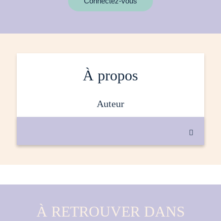
Connectez-vous
À propos
auteur

À RETROUVER DANS