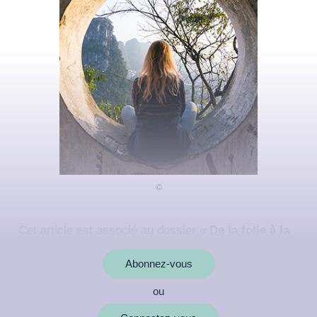
Cet article est associé au dossier «
De la folie à la
spiritualité
»
Abonnez-vous
ou
MOTS CLÉS