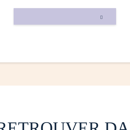

 RETROUVER DA