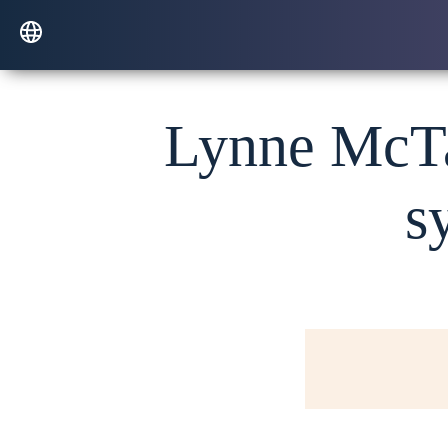
Lynne McTag
s