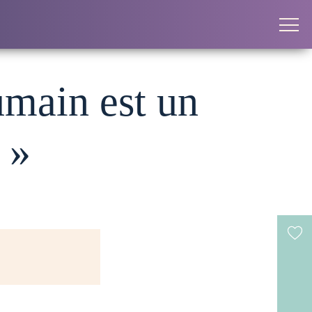
umain est un
 »