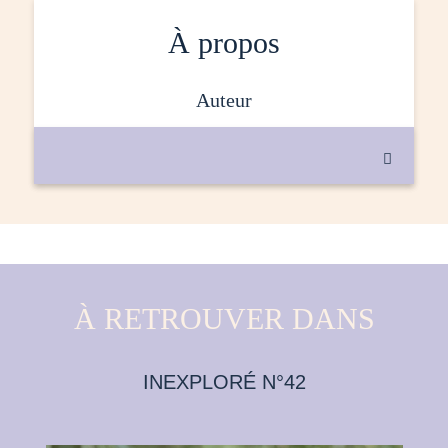
À propos
auteur

À RETROUVER DANS
INEXPLORÉ N°42