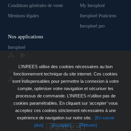
Conditions générales de vente
My Inexploré
Mentions légales
Inexploré Praticiens
Inexploré pro
Nos applications
Inexploré
L’INREES utilise des cookies nécessaires au bon
Inexploré TV
fonctionnement technique du site internet. Ces cookies
sont indispensables pour permettre la connexion à votre
compte, optimiser votre navigation et sécuriser les
processus de commande. L’INREES n’utilise pas de
cookies paramétrables. En cliquant sur ‘accepter’ vous
Inexploré est édité par INREES - Copyright © 2007 - 2026 -
acceptez ces cookies strictement nécessaires à une
Tous droits réservés
expérience de navigation sur notre site.
[En savoir
plus]
[Accepter]
[Refuser]