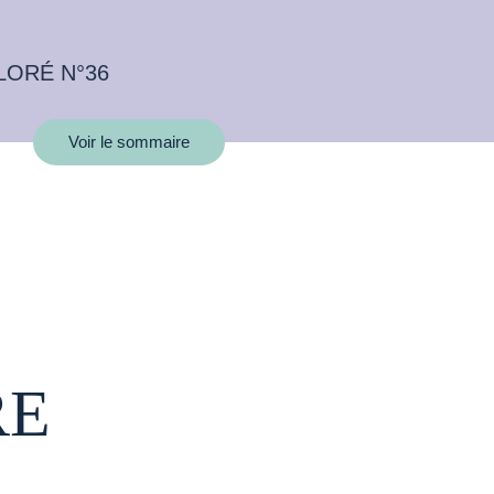
LORÉ N°36
Voir le sommaire
RE