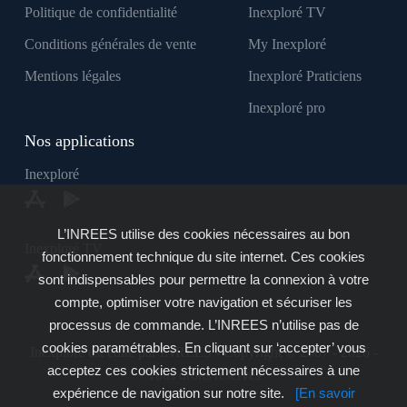
Politique de confidentialité
Inexploré TV
Conditions générales de vente
My Inexploré
Mentions légales
Inexploré Praticiens
Inexploré pro
Nos applications
Inexploré
L’INREES utilise des cookies nécessaires au bon
Inexploré TV
fonctionnement technique du site internet. Ces cookies
sont indispensables pour permettre la connexion à votre
compte, optimiser votre navigation et sécuriser les
processus de commande. L’INREES n’utilise pas de
cookies paramétrables. En cliquant sur ‘accepter’ vous
Inexploré est édité par INREES - Copyright © 2007 - 2026 -
acceptez ces cookies strictement nécessaires à une
Tous droits réservés
expérience de navigation sur notre site.
[En savoir