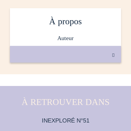
À propos
auteur

À RETROUVER DANS
INEXPLORÉ N°51