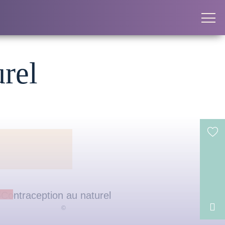
rel
