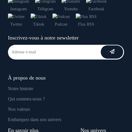
Instagram
Télégram
Youtube
Facebook
Twitter
Tiktok
Podcast
Flux RSS
Inscrivez-vous à notre newsletter
À propos de nous
Notre histoire
Qui sommes-nous ?
Nos valeurs
Embarquez dans nos univers
En savoir plus
Nos univers