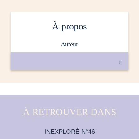
À propos
auteur

À RETROUVER DANS
INEXPLORÉ N°46