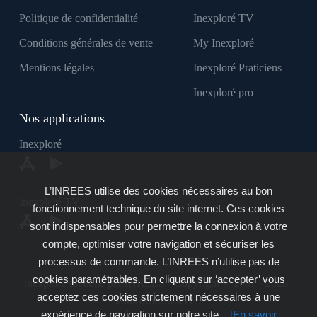
Politique de confidentialité
Inexploré TV
Conditions générales de vente
My Inexploré
Mentions légales
Inexploré Praticiens
Inexploré pro
Nos applications
Inexploré
L’INREES utilise des cookies nécessaires au bon
Inexploré TV
fonctionnement technique du site internet. Ces cookies
sont indispensables pour permettre la connexion à votre
compte, optimiser votre navigation et sécuriser les
processus de commande. L’INREES n’utilise pas de
cookies paramétrables. En cliquant sur ‘accepter’ vous
Inexploré est édité par INREES - Copyright © 2007 - 2026 -
acceptez ces cookies strictement nécessaires à une
Tous droits réservés
expérience de navigation sur notre site.
[En savoir