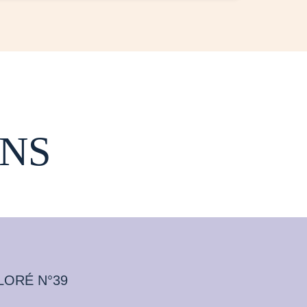
NS
LORÉ N°39