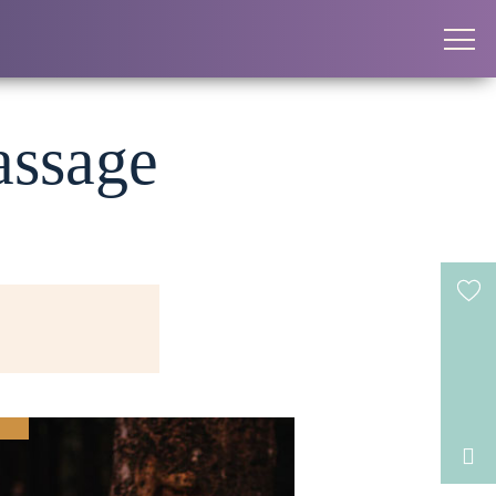
assage
