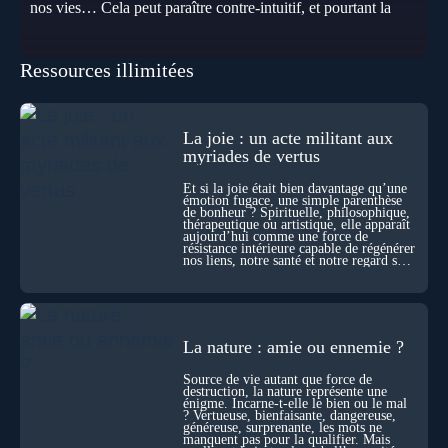
nos vies… Cela peut paraître contre-intuitif, et pourtant la
biologie contemporaine montre que la mort n’est pas
seulement une disparition… elle est aussi une force de
transformation et d’organisation au cœur de la Vie. Nos corps
Ressources illimitées
se construisent grâce à des milliers de morts cellulaires
invisibles. Développement, immunité, cerveau : ces
effacements nécessaires façonnent la vie elle-même. À toutes
les échelles, la mort apparaît moins comme une rupture que
comme une logique active du vivant. Alors, la biologie peut-
La joie : un acte militant aux
elle transformer notre manière de penser la mort ? Existe-t-il
myriades de vertus
des ponts avec nos intuitions métaphysiques sur le cycle de
l’âme ? Nous en parlons avec Abdel Aouacheria, docteur en
Et si la joie était bien davantage qu’une
biochimie et spécialiste de la mort cellulaire.
émotion fugace, une simple parenthèse
de bonheur ? Spirituelle, philosophique,
thérapeutique ou artistique, elle apparaît
aujourd’hui comme une force de
résistance intérieure capable de régénérer
nos liens, notre santé et notre regard sur
le monde.
La nature : amie ou ennemie ?
Source de vie autant que force de
destruction, la nature représente une
énigme. Incarne-t-elle le bien ou le mal
? Vertueuse, bienfaisante, dangereuse,
généreuse, surprenante, les mots ne
manquent pas pour la qualifier. Mais