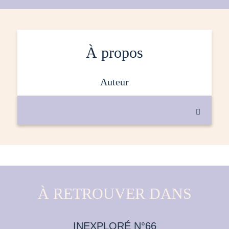
À propos
auteur

À RETROUVER DANS
INEXPLORÉ N°66