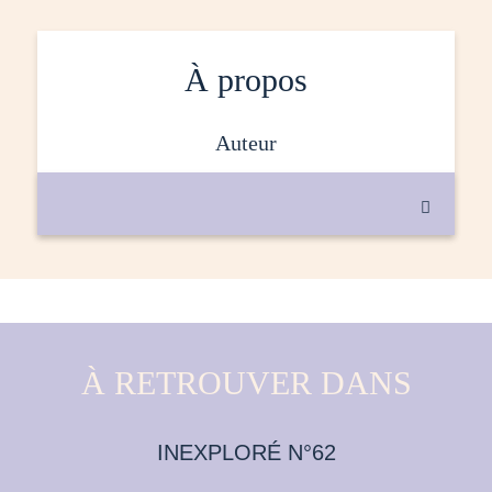
À propos
auteur

À RETROUVER DANS
INEXPLORÉ N°62