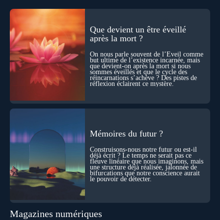
même notre identité lorsque certaines frontières semblent
disparaître ? Au fil de cet échange, Nicolas raconte ses
expériences les plus troublantes : visions vérifiées,
explorations du cosmos, présence d’autres consciences
Que devient un être éveillé
durant ses sorties, protocoles scientifiques… et toujours, cette
après la mort ?
sensation étrange d’être relié à bien plus vaste que lui-même
! Sommes-nous à l’aube d’une révolution de la conscience ?
On nous parle souvent de l’Éveil comme
Sans doute. Mais encore faut-il accepter d’explorer ces
but ultime de l’existence incarnée, mais
territoires avec lucidité, et rigueur…
que devient-on après la mort si nous
sommes éveillés et que le cycle des
réincarnations s’achève ? Des pistes de
réflexion éclairent ce mystère.
Mémoires du futur ?
Construisons-nous notre futur ou est-il
déjà écrit ? Le temps ne serait pas ce
fleuve linéaire que nous imaginons, mais
une structure déjà réalisée, jalonnée de
bifurcations que notre conscience aurait
le pouvoir de détecter.
Magazines numériques