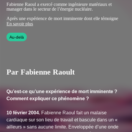
Fabienne Raoul a exercé comme ingénieure matériaux et
manager dans le secteur de l’énergie nucléaire.
Après une expérience de mort imminente dont elle témoigne
dans "Mon bref passage dans l’autre monde", elle décide de
En savoir plus
changer de vie, devient sophrologue et pratique des soins
énergétiques.
Au-delà
Agissant comme catalyseur, elle accompagne, reconnecte et
révèle les personnes à leur véritable nature.
Par Fabienne Raoult
Qu’est-ce qu’une expérience de mort imminente ?
Comment expliquer ce phénomène ?
10 février 2004.
Fabienne Raoul fait un malaise
cardiaque sur son lieu de travail et bascule dans un «
ailleurs » sans aucune limite. Enveloppée d’une onde