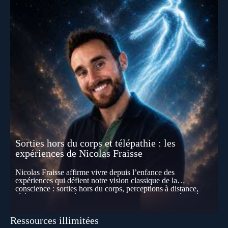
Sorties hors du corps et télépathie : les
expériences de Nicolas Fraisse
Nicolas Fraisse affirme vivre depuis l’enfance des
expériences qui défient notre vision classique de la
conscience : sorties hors du corps, perceptions à distance,
télépathie spontanée… Comment accueillir ces phénomènes
pour les intégrer dans un nouveau paradigme ? Peut-on
réellement “être” un autre lieu, percevoir à distance ou capter
Ressources illimitées
les pensées d’autrui ? Que deviennent l’espace, le temps… et