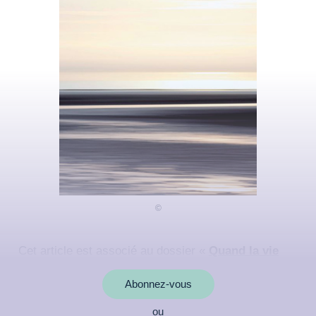
Cet article est associé au dossier «
Quand la vie
s'arrête...
»
Abonnez-vous
ou