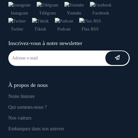
Instagram
Télégram
Youtube
Facebook
Twitter
Tiktok
Podcast
Flux RSS
Inscrivez-vous à notre newsletter
À propos de nous
Notre histoire
Qui sommes-nous ?
Nos valeurs
Embarquez dans nos univers