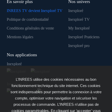
En savoir plus
Nos univers
INREES TV devient Inexploré TV
Inexploré
Politique de confidentialité
Inexploré TV
Conditions générales de vente
My Inexploré
Mentions légales
Inexploré Praticiens
Inexploré pro
Nos applications
Inexploré
L’INREES utilise des cookies nécessaires au bon
Inexploré TV
fonctionnement technique du site internet. Ces cookies
sont indispensables pour permettre la connexion à votre
compte, optimiser votre navigation et sécuriser les
processus de commande. L’INREES n’utilise pas de
cookies paramétrables. En cliquant sur ‘accepter’ vous
Inexploré est édité par INREES - Copyright © 2007 - 2026 -