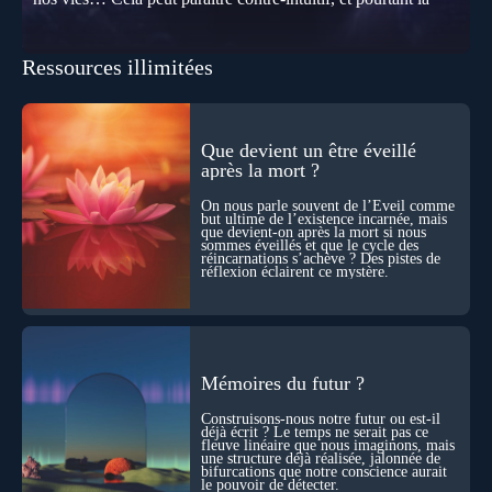
biologie contemporaine montre que la mort n’est pas
seulement une disparition… elle est aussi une force de
transformation et d’organisation au cœur de la Vie. Nos corps
Ressources illimitées
se construisent grâce à des milliers de morts cellulaires
invisibles. Développement, immunité, cerveau : ces
effacements nécessaires façonnent la vie elle-même. À toutes
les échelles, la mort apparaît moins comme une rupture que
comme une logique active du vivant. Alors, la biologie peut-
Que devient un être éveillé
elle transformer notre manière de penser la mort ? Existe-t-il
après la mort ?
des ponts avec nos intuitions métaphysiques sur le cycle de
l’âme ? Nous en parlons avec Abdel Aouacheria, docteur en
On nous parle souvent de l’Éveil comme
biochimie et spécialiste de la mort cellulaire.
but ultime de l’existence incarnée, mais
que devient-on après la mort si nous
sommes éveillés et que le cycle des
réincarnations s’achève ? Des pistes de
réflexion éclairent ce mystère.
Mémoires du futur ?
Construisons-nous notre futur ou est-il
déjà écrit ? Le temps ne serait pas ce
fleuve linéaire que nous imaginons, mais
une structure déjà réalisée, jalonnée de
bifurcations que notre conscience aurait
le pouvoir de détecter.