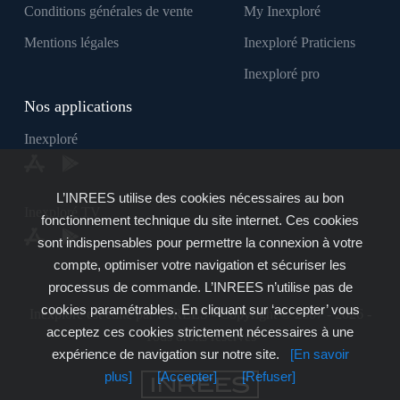
Conditions générales de vente
My Inexploré
Mentions légales
Inexploré Praticiens
Inexploré pro
Nos applications
Inexploré
L’INREES utilise des cookies nécessaires au bon
Inexploré TV
fonctionnement technique du site internet. Ces cookies
sont indispensables pour permettre la connexion à votre
compte, optimiser votre navigation et sécuriser les
processus de commande. L’INREES n’utilise pas de
cookies paramétrables. En cliquant sur ‘accepter’ vous
Inexploré est édité par INREES - Copyright © 2007 - 2026 -
acceptez ces cookies strictement nécessaires à une
Tous droits réservés
expérience de navigation sur notre site.
[En savoir
plus]
[Accepter]
[Refuser]