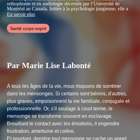
orthophonie et en audiologie décernée par l’Université de
Montréal au Canada. Initiée à la psychologie jungienne, elle a
créé la Méthode de Libération des Cuirasses MLC©, une
En savoir plus
thérapie psychocorporelle liée au mouvement. Elle est
également cocréatrice de la méthode Images de Transformation
Santé corps-esprit
IT©, une thérapie de dialogue avec l'inconscient. Elle forme des
intervenants et donne des séminaires et des conférences dans le
monde. Elle est également l’auteur de plusieurs ouvrages dont
Au cœur de notre corps
(Éditions de l’Homme - 2000),
Derrière
le rideau
(Éditions de l’Homme – 2011) et
Du mensonge à
l’authenticité
(Éditions de l’Homme – 2014).
Par Marie Lise Labonté
À tous les âges de la vie, nous risquons de sombrer
dans les mensonges. Si certains sont bénins, d'autres,
plus graves, empoisonnent la vie familiale, conjugale et
professionnelle. Or, s'il soulage à court terme, le
mensonge se transforme souvent en esclavage.
Brouillant le contact avec les émotions, il engendre
frustration, amertume et colère.
Et pourtant, derrière tout mensonge se cache un appel