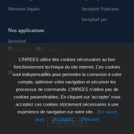
Mentions légales
Inexploré Praticiens
Inexploré pro
Nos applications
Inexploré
L’INREES utilise des cookies nécessaires au bon
Inexploré TV
fonctionnement technique du site internet. Ces cookies
sont indispensables pour permettre la connexion à votre
compte, optimiser votre navigation et sécuriser les
processus de commande. L’INREES n’utilise pas de
cookies paramétrables. En cliquant sur ‘accepter’ vous
Inexploré est édité par INREES - Copyright © 2007 - 2026 -
acceptez ces cookies strictement nécessaires à une
Tous droits réservés
expérience de navigation sur notre site.
[En savoir
plus]
[Accepter]
[Refuser]