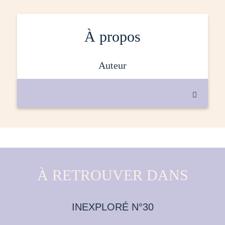
À propos
auteur

À RETROUVER DANS
INEXPLORÉ N°30