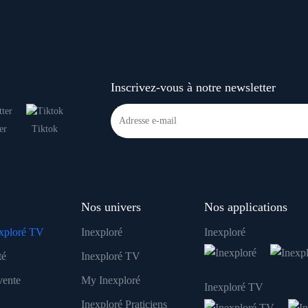
Inscrivez-vous à notre newsletter
er
Tiktok
Nos univers
Nos applications
xploré TV
Inexploré
Inexploré
té
Inexploré TV
vente
My Inexploré
Inexploré TV
Inexploré Praticiens