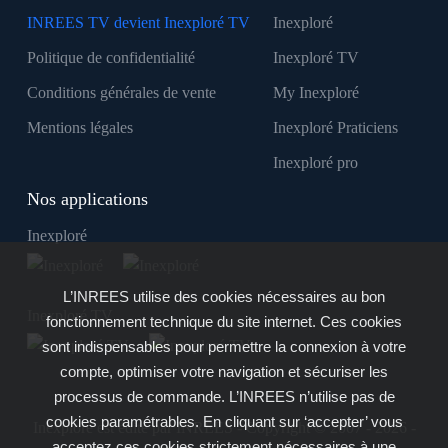
INREES TV devient Inexploré TV
Inexploré
Politique de confidentialité
Inexploré TV
Conditions générales de vente
My Inexploré
Mentions légales
Inexploré Praticiens
Inexploré pro
Nos applications
Inexploré
L’INREES utilise des cookies nécessaires au bon
Inexploré TV
fonctionnement technique du site internet. Ces cookies
sont indispensables pour permettre la connexion à votre
compte, optimiser votre navigation et sécuriser les
processus de commande. L’INREES n’utilise pas de
cookies paramétrables. En cliquant sur ‘accepter’ vous
Inexploré est édité par INREES - Copyright © 2007 - 2026 -
acceptez ces cookies strictement nécessaires à une