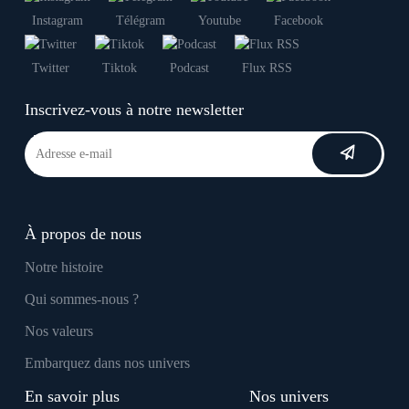
Instagram
Télégram
Youtube
Facebook
Twitter
Tiktok
Podcast
Flux RSS
Inscrivez-vous à notre newsletter
À propos de nous
Notre histoire
Qui sommes-nous ?
Nos valeurs
Embarquez dans nos univers
En savoir plus
Nos univers