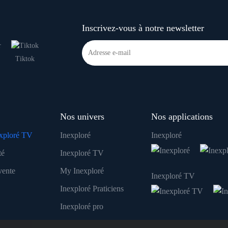
Inscrivez-vous à notre newsletter
Tiktok
Nos univers
Nos applications
xploré TV
Inexploré
Inexploré
té
Inexploré TV
vente
My Inexploré
Inexploré TV
Inexploré Praticiens
Inexploré pro