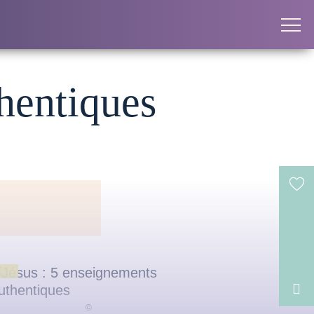
hentiques
