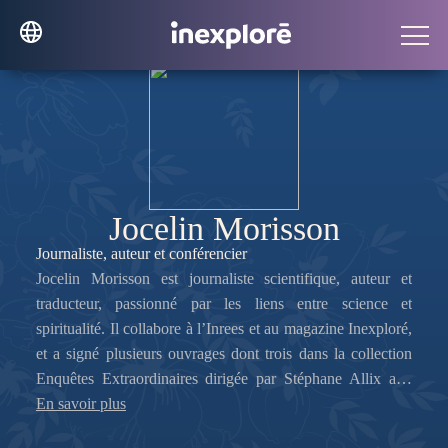
Jocelin Morisson
Journaliste, auteur et conférencier
Jocelin Morisson est journaliste scientifique, auteur et
traducteur, passionné par les liens entre science et
spiritualité. Il collabore à l’Inrees et au magazine Inexploré,
et a signé plusieurs ouvrages dont trois dans la collection
Enquêtes Extraordinaires dirigée par Stéphane Allix aux
éditions de La Martinière :
En savoir plus
Intuition et 6e sens
;
La Voyance
;
L’expérience de mort imminente
.