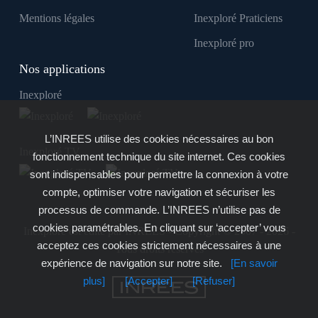
Mentions légales
Inexploré Praticiens
Inexploré pro
Nos applications
Inexploré
L’INREES utilise des cookies nécessaires au bon
Inexploré TV
fonctionnement technique du site internet. Ces cookies
sont indispensables pour permettre la connexion à votre
compte, optimiser votre navigation et sécuriser les
processus de commande. L’INREES n’utilise pas de
cookies paramétrables. En cliquant sur ‘accepter’ vous
Inexploré est édité par INREES - Copyright © 2007 - 2026 -
acceptez ces cookies strictement nécessaires à une
Tous droits réservés
expérience de navigation sur notre site.
[En savoir
plus]
[Accepter]
[Refuser]