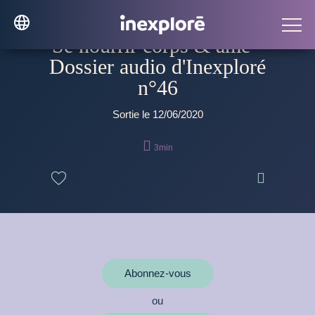
Se nourrir corps & âme -
Dossier audio d'Inexploré
n°46
Sortie le 12/06/2020

3min

Abonnez-vous
ou