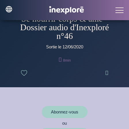
Se nourrir corps & âme -
Dossier audio d'Inexploré
n°46
Sortie le 12/06/2020

8min

Abonnez-vous
ou