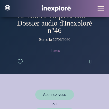
Se nourrir corps & âme -
Dossier audio d'Inexploré
n°46
Sortie le 12/06/2020

3min

Abonnez-vous
ou