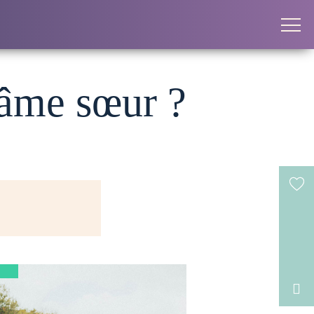
’âme sœur ?
