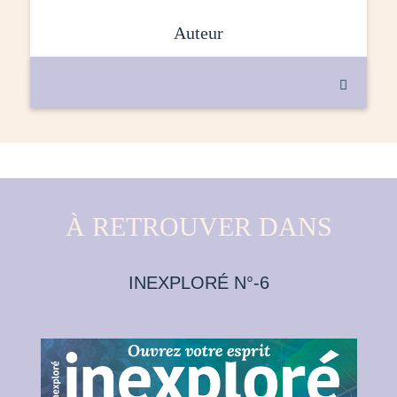
auteur

À RETROUVER DANS
INEXPLORÉ N°-6