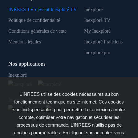
INREES TV devient Inexploré TV
Inexploré
Politique de confidentialité
Inexploré TV
Conditions générales de vente
My Inexploré
Mentions légales
Inexploré Praticiens
Inexploré pro
Nos applications
Inexploré
L’INREES utilise des cookies nécessaires au bon
Inexploré TV
fonctionnement technique du site internet. Ces cookies
sont indispensables pour permettre la connexion à votre
compte, optimiser votre navigation et sécuriser les
processus de commande. L’INREES n’utilise pas de
cookies paramétrables. En cliquant sur ‘accepter’ vous
Inexploré est édité par INREES - Copyright © 2007 - 2026 -