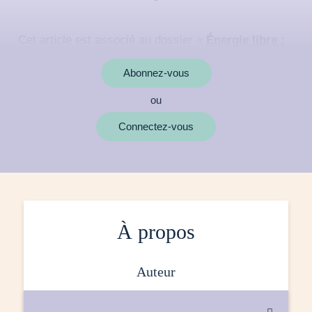
Cet article est associé au dossier «
Énergie libre :
rêver l’inépuisable
»
Abonnez-vous
ou
MOTS CLÉS
Connectez-vous
À propos
auteur