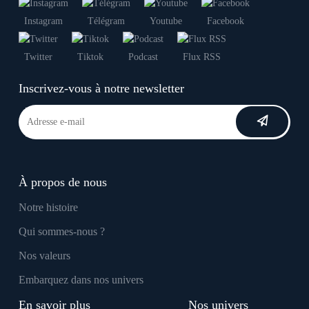
Instagram
Télégram
Youtube
Facebook
Twitter
Tiktok
Podcast
Flux RSS
Inscrivez-vous à notre newsletter
À propos de nous
Notre histoire
Qui sommes-nous ?
Nos valeurs
Embarquez dans nos univers
En savoir plus
Nos univers