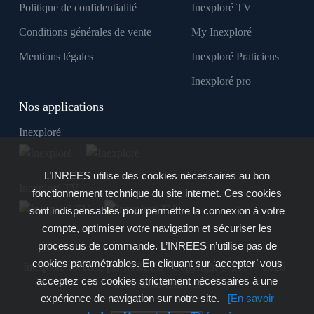
Politique de confidentialité
Inexploré TV
Conditions générales de vente
My Inexploré
Mentions légales
Inexploré Praticiens
Inexploré pro
Nos applications
Inexploré
L’INREES utilise des cookies nécessaires au bon
Inexploré TV
fonctionnement technique du site internet. Ces cookies
sont indispensables pour permettre la connexion à votre
compte, optimiser votre navigation et sécuriser les
processus de commande. L’INREES n’utilise pas de
cookies paramétrables. En cliquant sur ‘accepter’ vous
Inexploré est édité par INREES - Copyright © 2007 - 2026 -
acceptez ces cookies strictement nécessaires à une
Tous droits réservés
expérience de navigation sur notre site.
[En savoir