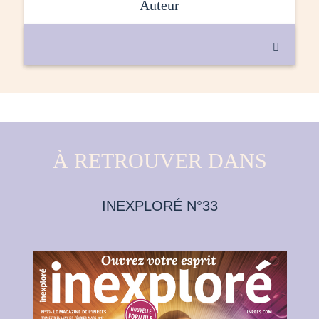
auteur

À RETROUVER DANS
INEXPLORÉ N°33