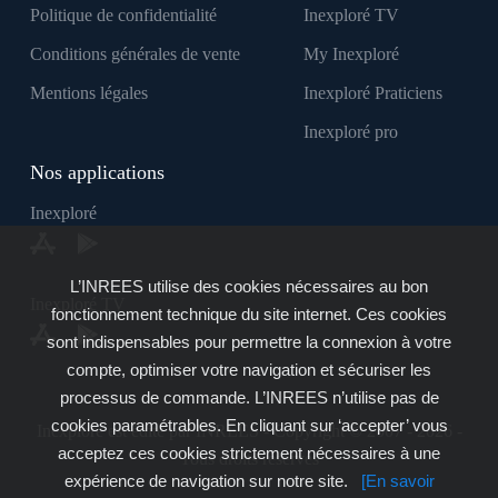
Politique de confidentialité
Inexploré TV
Conditions générales de vente
My Inexploré
Mentions légales
Inexploré Praticiens
Inexploré pro
Nos applications
Inexploré
L’INREES utilise des cookies nécessaires au bon
Inexploré TV
fonctionnement technique du site internet. Ces cookies
sont indispensables pour permettre la connexion à votre
compte, optimiser votre navigation et sécuriser les
processus de commande. L’INREES n’utilise pas de
cookies paramétrables. En cliquant sur ‘accepter’ vous
Inexploré est édité par INREES - Copyright © 2007 - 2026 -
acceptez ces cookies strictement nécessaires à une
Tous droits réservés
expérience de navigation sur notre site.
[En savoir