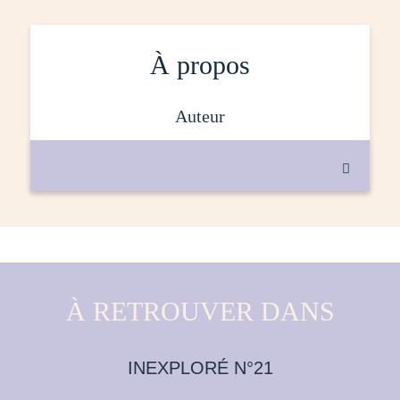
À propos
auteur

À RETROUVER DANS
INEXPLORÉ N°21