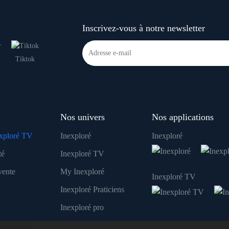
Inscrivez-vous à notre newsletter
Tiktok
Nos univers
Nos applications
xploré TV
Inexploré
Inexploré
té
Inexploré TV
vente
My Inexploré
Inexploré TV
Inexploré Praticiens
Inexploré pro