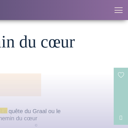
min du cœur
