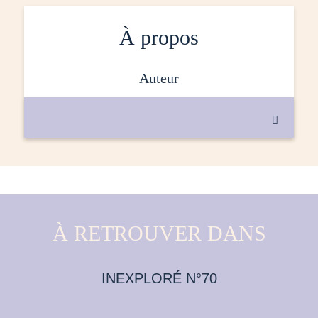
À propos
auteur

À RETROUVER DANS
INEXPLORÉ N°70