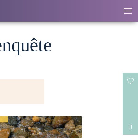
enquête
