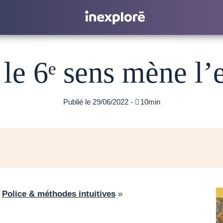
le 6ᵉ sens mène l’
Publié le 29/06/2022 -

10min
«
Police & méthodes intuitives
»