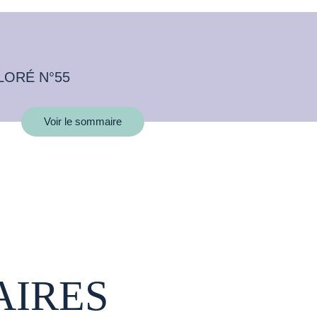
LORÉ N°55
Voir le sommaire
AIRES